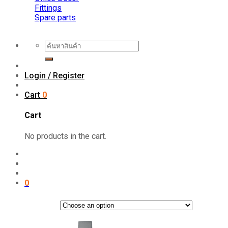
Fittings
Spare parts
Search
for:
Login / Register
Cart
0
Cart
No products in the cart.
0