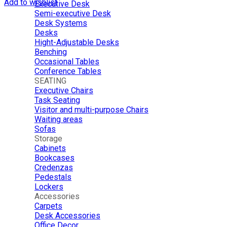
Add to wishlist
Executive Desk
Semi-executive Desk
Desk Systems
Desks
Hight-Adjustable Desks
Benching
Occasional Tables
Conference Tables
SEATING
Executive Chairs
Task Seating
Visitor and multi-purpose Chairs
Waiting areas
Sofas
Storage
Cabinets
Bookcases
Credenzas
Pedestals
Lockers
Accessories
Carpets
Desk Accessories
Office Decor