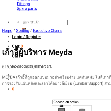
quantity
Fittings
Spare parts
Search
for:
Home
/
Seating
/
Executive Chairs
Login / Register
Cart
0
เก้าอี้ผู้บริหาร Meyda
Cart
No products in the cart.
฿
18,000.00
–
฿
19,600.00
MEYDA เก้าอี้ที่ถูกออกแบบมาอย่างเรียบง่าย แต่ทันสมัย ในสีเทา
การรองรับแผ่นหลังและเอวได้อย่างดีเยี่ยม (Lumbar Support) สา
0