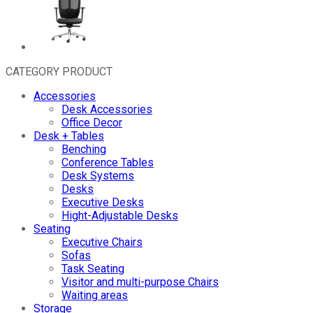
CATEGORY PRODUCT
Accessories
Desk Accessories
Office Decor
Desk + Tables
Benching
Conference Tables
Desk Systems
Desks
Executive Desks
Hight-Adjustable Desks
Seating
Executive Chairs
Sofas
Task Seating
Visitor and multi-purpose Chairs
Waiting areas
Storage