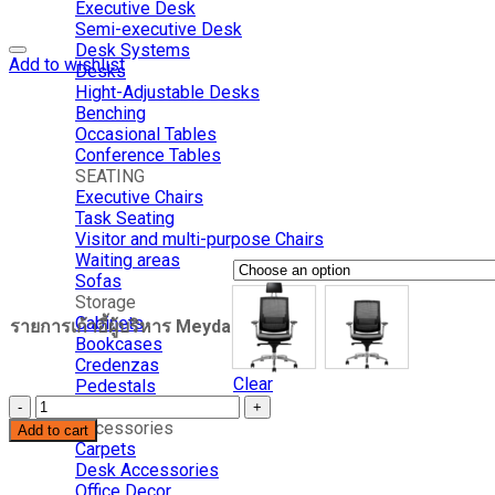
Executive Desk
Semi-executive Desk
Desk Systems
Add to wishlist
Desks
Hight-Adjustable Desks
Benching
Occasional Tables
Conference Tables
SEATING
Executive Chairs
Task Seating
Visitor and multi-purpose Chairs
Waiting areas
Sofas
Storage
Cabinets
รายการเก้าอี้ผู้บริหาร Meyda
Bookcases
Credenzas
Clear
Pedestals
Lockers
เก้าอี้
Accessories
Add to cart
ผู้
Carpets
บริหาร
Desk Accessories
Meyda
Office Decor